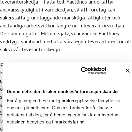
leverantörskedja – i alla led. Factlines underlättar
ansvarsskyldighet i värdekedjan, så att företag kan
säkerställa grundläggande mänskliga rättigheter och
anständiga arbetsvillkor längre ner i leverantörskedjan.
Detsamma gäller Millum själv, vi använder Factlines
verktyg i samband med alla våra egna leverantörer för att
säkra vår leverantörskedja.
Planering och kontroll minskar matsvinn
Matvsinn kan mycket väl vara branschens största
utmaning och den mat som hamnar i soporna innebär både
onödiga klimatutsläpp och förlorade intäkter. Vi
Denne nettsiden bruker cookies/informasjonskapsler
samarbetar med
Matvett
i Norge för att hjälpa branschen
For å gi deg en best mulig brukeropplevelse benytter vi
att minska matsvinnet. Vi letar efter liknande lösningar i
cookies på nettsiden. Cookies brukes for å tilpasse
Sverige. Millum har också varit med och etablerat, och
nettstedet til deg, for å hente inn statistikk om hvordan
levererar teknologi till,
Plateful
– en grossist som
nettsiden benyttes og i markedsføring.
distribuerar överskottsvaror för livsmedelsbutiker och