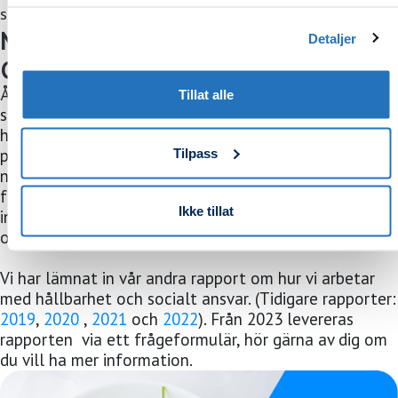
storkök i Norge.
Medlemsrapport för FN: s Global
Detaljer
Compact
År 2019 gick Millum med i världens och Sveriges
Tillat alle
största gemensamma arbete för inom business och
hållbarhet - där man arbetar för att uppfylla FN: s tio
Tilpass
principer för ansvarsfullt företagande utöver de ovan
nämnda hållbarhetsmålen. Samarbetet ger riktlinjer
för hur företaget säkerställer ansvarsfull verksamhet
Ikke tillat
inom mänskliga rättigheter, arbetsliv, antikorruption
och miljö.
Vi har lämnat in vår andra rapport om hur vi arbetar
med hållbarhet och socialt ansvar. (Tidigare rapporter:
2019
,
2020
,
2021
och
2022
). Från 2023 levereras
rapporten via ett frågeformulär, hör gärna av dig om
du vill ha mer information.