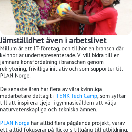
Jämställdhet även i arbetslivet
Millum är ett IT-företag, och tillhör en bransch där
kvinnor är underrepresenterade. Vi vill bidra till en
jämnare könsfördelning i branschen genom
rekrytering, frivilliga initiativ och som supporter till
PLAN Norge.
De senaste åren har flera av våra kvinnliga
medarbetare deltagit i
TENK Tech Camp
, som syftar
till att inspirera tjejer i gymnasieåldern att välja
naturvetenskapliga och tekniska ämnen.
PLAN Norge
har alltid flera pågående projekt, varav
ett alltid fokuserar på flickors tillgång till utbildning.