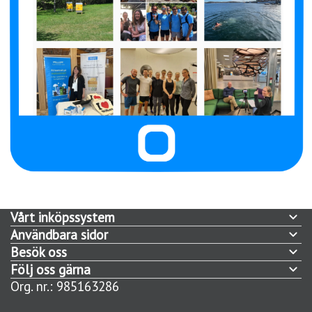
Vårt inköpssystem
Användbara sidor
Funktionalitet
Besök oss
Logga in
Så här kommer du igång
Följ oss gärna
Martin Linges vei 25
Vores apps
Integrationsöversikt
Org. nr.: 985163286
Terminalbygget på IT Fornebu
Facebook
Hållbarhet
Instagram