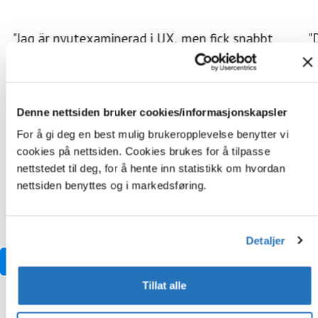
"Jag är nyutexaminerad i UX, men fick snabbt
"
egna ansvarsområden. Det är väldigt lärorikt.
Jag gillar att samarbeta med resten av UX-
äga
teamet kring lösningar. Vi har också en väldigt
Tanya
bra arbetsmiljö!"
anv
Denne nettsiden bruker cookies/informasjonskapsler
For å gi deg en best mulig brukeropplevelse benytter vi
cookies på nettsiden. Cookies brukes for å tilpasse
nettstedet til deg, for å hente inn statistikk om hvordan
nettsiden benyttes og i markedsføring.
Vill du prata med oss?
Detaljer
Kontakta
Tillat alle