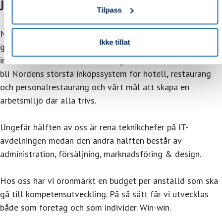
Jobb på Millum!
Tilpass
När du arbetar i Millum blir du en del av en mångsidig
Ikke tillat
grupp på 40 personer, med olika arbetsuppgifter och
intressen. Vi har ändå två saker gemensamt; vårt mål att
bli Nordens största inköpssystem för hotell, restaurang
och personalrestaurang och vårt mål att skapa en
arbetsmiljö där alla trivs.
Ungefär hälften av oss är rena teknikchefer på IT-
avdelningen medan den andra hälften består av
administration, försäljning, marknadsföring & design.
Hos oss har vi öronmärkt en budget per anställd som ska
gå till kompetensutveckling. På så sätt får vi utvecklas
både som företag och som individer. Win-win.