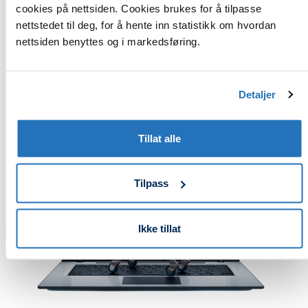
cookies på nettsiden. Cookies brukes for å tilpasse
Äger och har utvecklat Matinfo, och samarbetar
nettstedet til deg, for å hente inn statistikk om hvordan
med Factlines
nettsiden benyttes og i markedsføring.
Neutral marknadsplats mellan inköpare och
leverantörer
Länken mellan över 90 små och stora kunder på
inköpssidan, och över 2 500 leverantörer,
Detaljer
grossister och producenter
Tillat alle
Tilpass
Ikke tillat