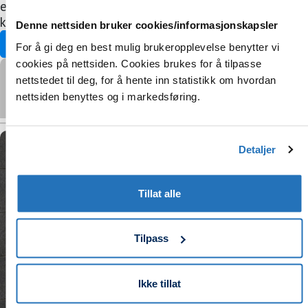
eller göra avtal om sortiment och pris med enskilda
kunder.
Denne nettsiden bruker cookies/informasjonskapsler
Översikt Trade-kunder
For å gi deg en best mulig brukeropplevelse benytter vi
cookies på nettsiden. Cookies brukes for å tilpasse
Vänligen
acceptera marknadsföringscookies
för att se
nettstedet til deg, for å hente inn statistikk om hvordan
videon.
nettsiden benyttes og i markedsføring.
Detaljer
Tillat alle
Tilpass
Ikke tillat