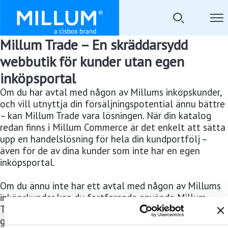
Millum Trade – En skräddarsydd
webbutik för kunder utan egen
inköpsportal
Om du har avtal med någon av Millums inköpskunder,
och vill utnyttja din försäljningspotential ännu bättre
– kan Millum Trade vara lösningen. När din katalog
redan finns i Millum Commerce är det enkelt att sätta
upp en handelslösning för hela din kundportfölj –
även för de av dina kunder som inte har en egen
inköpsportal.
Om du ännu inte har ett avtal med någon av Millums
inköpskunder kan du fortfarande använda Millum
Trade. Du kan välja om du vill erbjuda varorna från en
gemensam katalog med gemensamt utbud och priser,