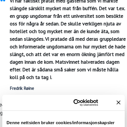
Vi har faktiskt pratat med gästerna som vi märkte
slängde särskilt mycket mat från buffén. Det var t.ex.
en grupp ungdomar från ett universitet som besökte
oss för några år sedan. De skulle verkligen njuta av
hotellet och tog mycket mer än de kunde äta, som
sedan slängdes. Vi pratade då med deras gruppledare
och informerade ungdomarna om hur mycket de hade
slängt, och att det var en enorm ökning jämfört med
dagen innan de kom. Matsvinnet halverades dagen
efter. Det är sådana små saker som vi måste hålla
koll på och ta tag i.
Fredrik Røine
När det gäller produktionssvinn har Sundvolden redan
god kontroll.
Denne nettsiden bruker cookies/informasjonskapsler