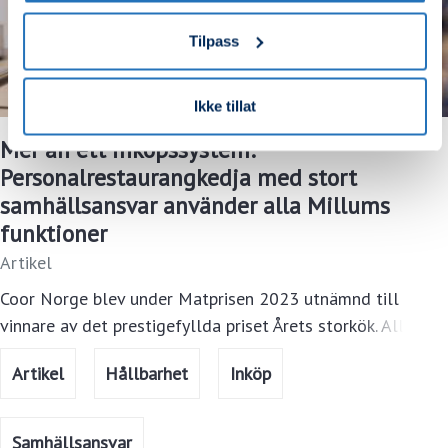
Tilpass
Ikke tillat
Mer än ett inköpssystem:
Personalrestaurangkedja med stort
samhällsansvar använder alla Millums
funktioner
Artikel
Coor Norge blev under Matprisen 2023 utnämnd till
vinnare av det prestigefyllda priset Årets storkök. Alla
deras personalrestauranger använder Millums
Artikel
Hållbarhet
Inköp
inköpssystem, komplett med alla tillgängliga funktioner
och moduler. Dessa verktyg har visat sig vara viktiga
hjälpmedel för personalrestaurangerna i deras strävan
Samhällsansvar