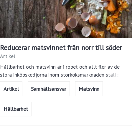
Reducerar matsvinnet från norr till söder
Artikel
Hållbarhet och matsvinn är i ropet och allt fler av de
stora inköpskedjorna inom storköksmarknaden ställer sig
samma fråga; "Hur kan vi begränsa svinn och driva mer
Artikel
Samhällsansvar
Matsvinn
hållbart?"
Hållbarhet