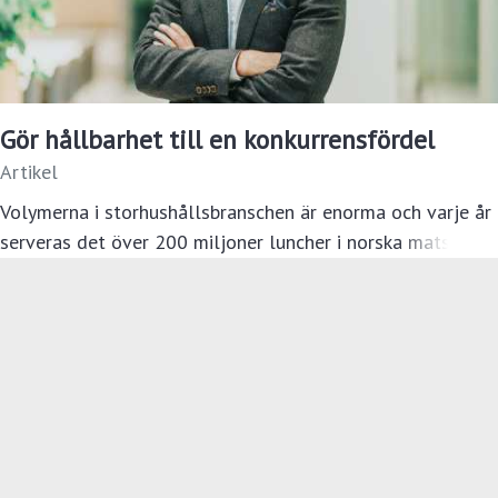
Gör hållbarhet till en konkurrensfördel
Artikel
Volymerna i storhushållsbranschen är enorma och varje år
serveras det över 200 miljoner luncher i norska matsalar.
Det är branschens skyldighet att rikta allt fokus mot
Samhällsansvar
Artikel
hållbara åtgärder. Även om intresset och viljan är stor
inom branschen är frågan om det går tillräckligt fort.
1 - 7 av 15
Visa flera