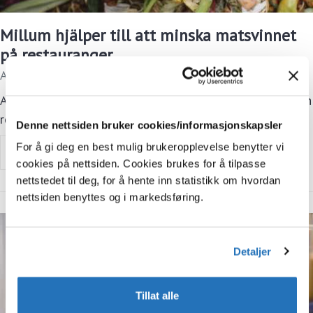
Millum hjälper till att minska matsvinnet
på restauranger
Artikel
Alla som använder Millums inköpssystem i sina hotell och
restauranger har nu möjlighet att använda den nya
Denne nettsiden bruker cookies/informasjonskapsler
matsvinnsfunktionen.
For å gi deg en best mulig brukeropplevelse benytter vi
Artikel
Samhällsansvar
cookies på nettsiden. Cookies brukes for å tilpasse
nettstedet til deg, for å hente inn statistikk om hvordan
nettsiden benyttes og i markedsføring.
Detaljer
Tillat alle